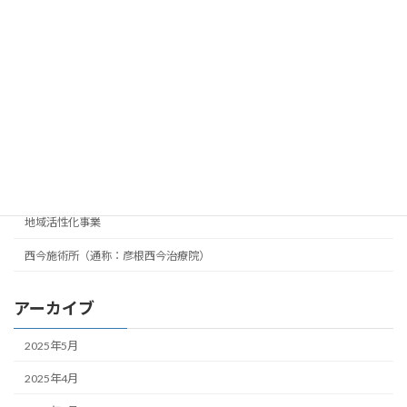
2024年 振り返り
地域活性化事業
2024-12-31
カテゴリー
ひこねクリエイター広場
地域活性化事業
西今施術所（通称：彦根西今治療院）
アーカイブ
2025年5月
2025年4月