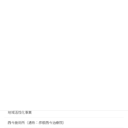
肩こりの原因は肩甲骨！？ 彦根西今治
西今施術所（通称：彦根西
療院
今治療院）
2025-03-18
2024年 振り返り
地域活性化事業
2024-12-31
カテゴリー
ひこねクリエイター広場
地域活性化事業
西今施術所（通称：彦根西今治療院）